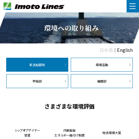
環境への取り組み
日本語
｜
English
新造船開発
環境活動
甲板部
機関部
さまざまな環境評価
シップオブザイヤー
内航船省
物流環境大賞
受賞
エネルギー格付け制度